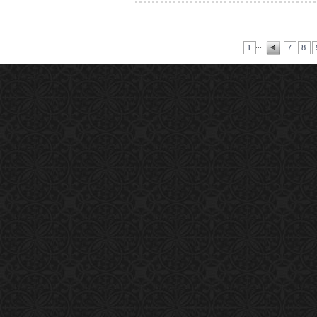
...
1
7
8