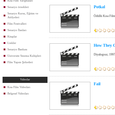
Kısa Film Yarışmaları
Potkal
Senaryo örnekleri
Senaryo Kursu, Eğitim ve
Ödüllü Kısa Film
Atölyeleri
Film Festivalleri
Senaryo İlanları
Kitaplar
Linkler
How They G
Senaryo Bankası
Diyalogsuz, 199
Universite Sinema Kulüpleri
Film Yapım Şirketleri
Videolar
Fail
Kısa Film Videoları
Belgesel Videoları