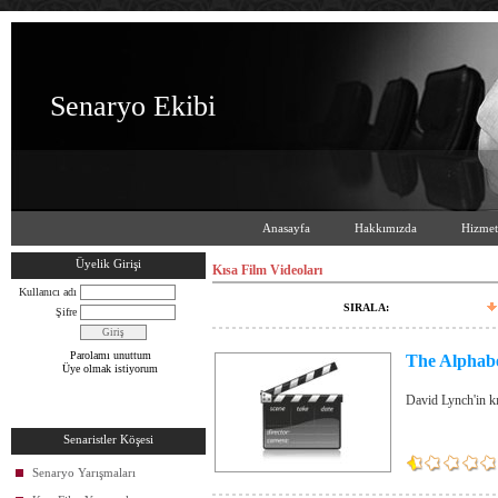
Senaryo Ekibi
Anasayfa
Hakkımızda
Hizmet
Üyelik Girişi
Kısa Film Videoları
Kullanıcı adı
SIRALA:
Şifre
Parolamı unuttum
The Alphab
Üye olmak istiyorum
David Lynch'in kı
Senaristler Köşesi
Senaryo Yarışmaları