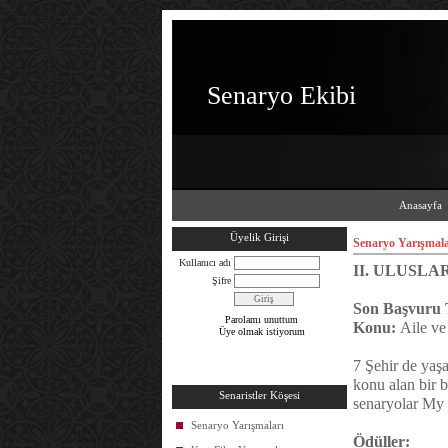
Senaryo Ekibi
Anasayfa
Üyelik Girişi
Senaryo Yarışmala
Kullanıcı adı
II. ULUSLA
Şifre
Son Başvuru T
Parolamı unuttum
Konu:
Aile v
Üye olmak istiyorum
7 Şehir de yaş
konu alan bir b
Senaristler Köşesi
senaryolar My E
Senaryo Yarışmaları
Ödüller: