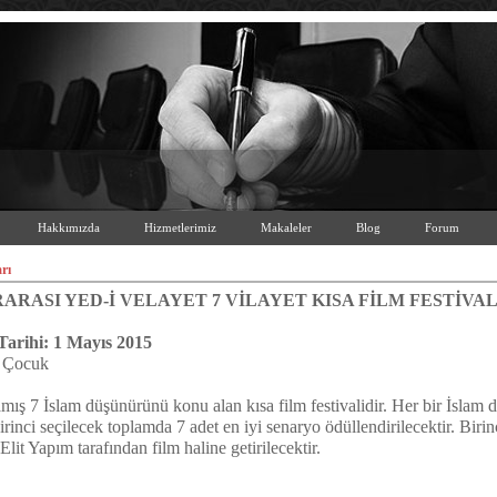
Hakkımızda
Hizmetlerimiz
Makaleler
Blog
Forum
rı
RARASI YED-İ VELAYET 7 VİLAYET KISA FİLM FESTİVAL
arihi: 1 Mayıs 2015
e Çocuk
amış 7 İslam düşünürünü konu alan kısa film festivalidir. Her bir İslam
irinci seçilecek toplamda 7 adet en iyi senaryo ödüllendirilecektir. Birin
lit Yapım tarafından film haline getirilecektir.