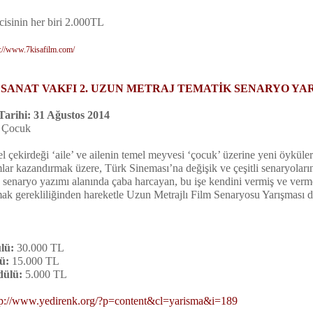
cisinin her biri 2.000TL
p://www.7kisafilm.com/
 SANAT VAKFI
2. UZUN METRAJ TEMATİK SENARYO YA
arihi: 31 Ağustos 2014
e Çocuk
çekirdeği ‘aile’ ve ailenin temel meyvesi ‘çocuk’ üzerine yeni öyküler 
mlar kazandırmak üzere, Türk Sineması’na değişik ve çeşitli senaryoları
, senaryo yazımı alanında çaba harcayan, bu işe kendini vermiş ve verm
ak gerekliliğinden hareketle Uzun Metrajlı Film Senaryosu Yarışması d
lü:
30.000 TL
ü:
15.000 TL
dülü:
5.000 TL
tp://www.yedirenk.org/?p=content&cl=yarisma&i=189