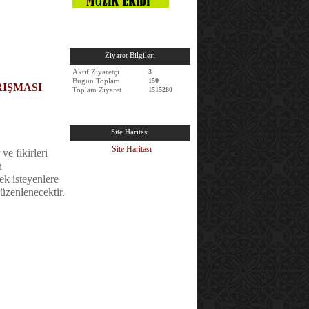
Ziyaret Bilgileri
Aktif Ziyaretçi
3
Bugün Toplam
150
RIŞMASI
Toplam Ziyaret
1515280
Site Haritası
Site Haritası
ve fikirleri
n
ek isteyenlere
üzenlenecektir.