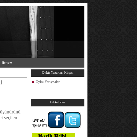
İletişim
Öykü Yazarları Köşesi
Öykü Yarışmaları
İ
Etkinlikler
 düşünürünü
ci seçilen