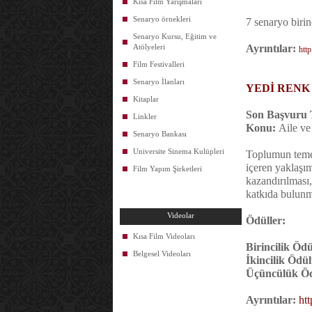
Kısa Film Yarışmaları
Senaryo örnekleri
7 senaryo birin
Senaryo Kursu, Eğitim ve
Atölyeleri
Ayrıntılar:
htt
Film Festivalleri
Senaryo İlanları
YEDİ RENK
Kitaplar
Son Başvuru T
Linkler
Konu:
Aile v
Senaryo Bankası
Universite Sinema Kulüpleri
Toplumun temel 
içeren yaklaşı
Film Yapım Şirketleri
kazandırılması
katkıda bulunm
Videolar
Ödüller:
Kısa Film Videoları
Birincilik Ödü
Belgesel Videoları
İkincilik Ödül
Üçüncülük Ö
Ayrıntılar:
ht