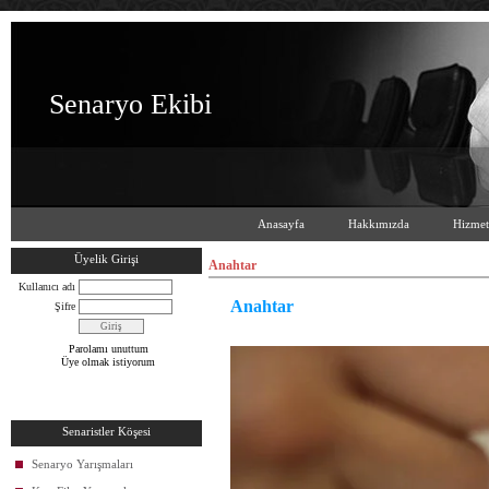
Senaryo Ekibi
Anasayfa
Hakkımızda
Hizmet
Üyelik Girişi
Anahtar
Kullanıcı adı
Anahtar
Şifre
Parolamı unuttum
Üye olmak istiyorum
Anah
Senaristler Köşesi
Senaryo Yarışmaları