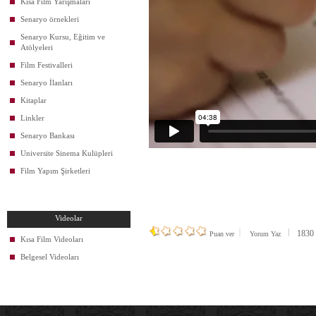
Kısa Film Yarışmaları
Senaryo örnekleri
Senaryo Kursu, Eğitim ve
Atölyeleri
Film Festivalleri
Senaryo İlanları
Kitaplar
Linkler
Senaryo Bankası
Universite Sinema Kulüpleri
Film Yapım Şirketleri
Videolar
1830 k
Puan ver
Yorum Yaz
Kısa Film Videoları
Belgesel Videoları