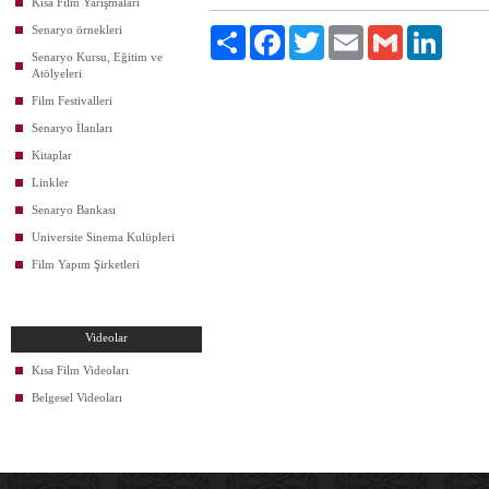
Kısa Film Yarışmaları
Senaryo örnekleri
Paylaş
Facebook
Twitter
Email
Gmail
LinkedIn
Senaryo Kursu, Eğitim ve
Atölyeleri
Film Festivalleri
Senaryo İlanları
Kitaplar
Linkler
Senaryo Bankası
Universite Sinema Kulüpleri
Film Yapım Şirketleri
Videolar
Kısa Film Videoları
Belgesel Videoları