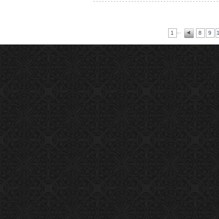
...
1
8
9