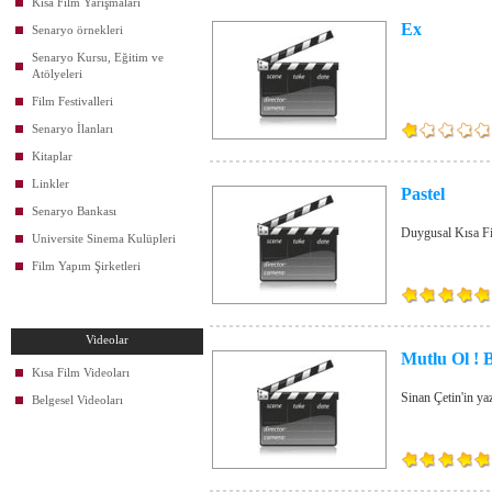
Kısa Film Yarışmaları
Ex
Senaryo örnekleri
Senaryo Kursu, Eğitim ve
Atölyeleri
Film Festivalleri
Senaryo İlanları
Kitaplar
Linkler
Pastel
Senaryo Bankası
Duygusal Kısa F
Universite Sinema Kulüpleri
Film Yapım Şirketleri
Videolar
Mutlu Ol ! B
Kısa Film Videoları
Sinan Çetin'in yaz
Belgesel Videoları