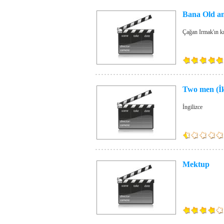
Bana Old a
Çağan Irmak'ın kı
Two men (İ
İngilizce
Mektup