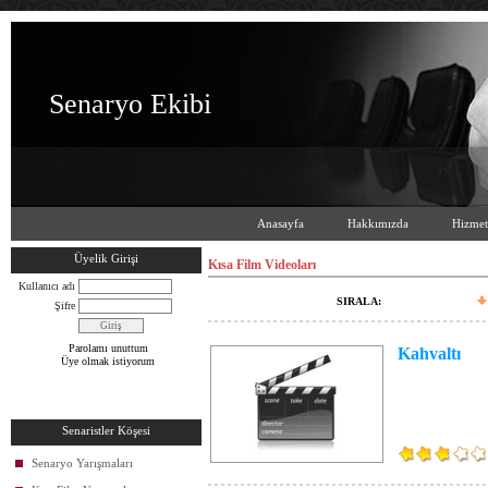
Senaryo Ekibi
Anasayfa
Hakkımızda
Hizmet
Üyelik Girişi
Kısa Film Videoları
Kullanıcı adı
SIRALA:
Şifre
Parolamı unuttum
Kahvaltı
Üye olmak istiyorum
Senaristler Köşesi
Senaryo Yarışmaları