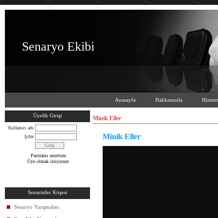
Senaryo Ekibi
Anasayfa
Hakkımızda
Hizmet
Üyelik Girişi
Minik Eller
Kullanıcı adı
Minik Eller
Şifre
Parolamı unuttum
Üye olmak istiyorum
Senaristler Köşesi
Senaryo Yarışmaları