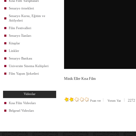
Kısa Film Yarışmaları
Senaryo örnekleri
Senaryo Kursu, Eğitim ve
Atölyeleri
Film Festivalleri
Senaryo İlanları
Kitaplar
Linkler
Senaryo Bankası
Universite Sinema Kulüpleri
Film Yapım Şirketleri
Minik Eller Kısa Film
Videolar
2272 k
Puan ver
Yorum Yaz
Kısa Film Videoları
Belgesel Videoları