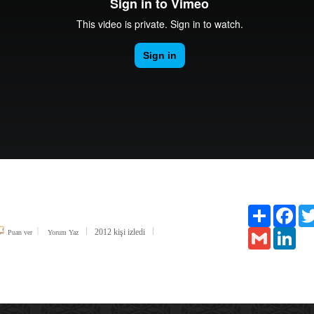
Paylaş
Face
2012 kişi izledi
Gmail
Link
Puan ver
Yorum Yaz