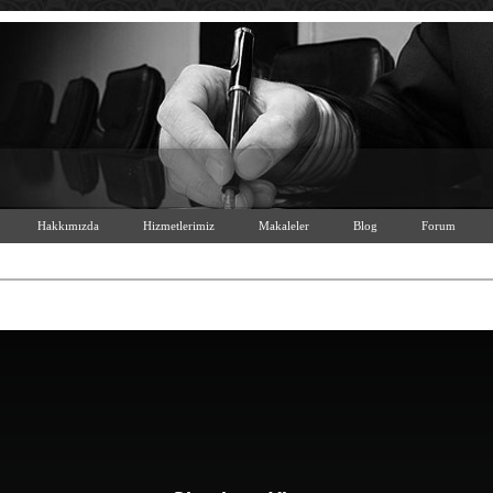
Hakkımızda
Hizmetlerimiz
Makaleler
Blog
Forum
NOR - Short Film
from
Berkay Ferah
on
Vimeo
.