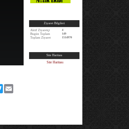
Ziyaret Bilgileri
Aktif Ziyaretçi
4
Bugün Toplam
149
Toplam Ziyaret
1514970
Site Haritası
Site Haritası
book
Twitter
Email
edIn