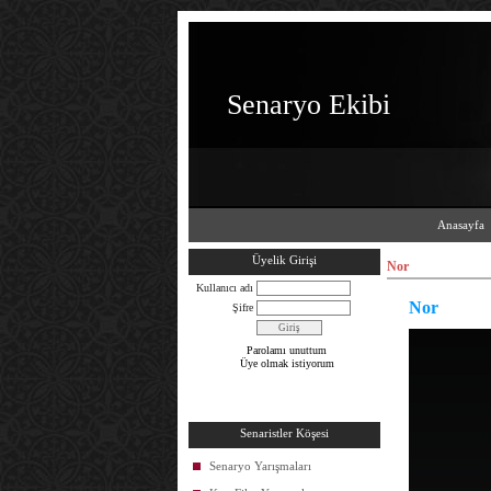
Senaryo Ekibi
Anasayfa
Üyelik Girişi
Nor
Kullanıcı adı
Nor
Şifre
Parolamı unuttum
Üye olmak istiyorum
Senaristler Köşesi
Senaryo Yarışmaları