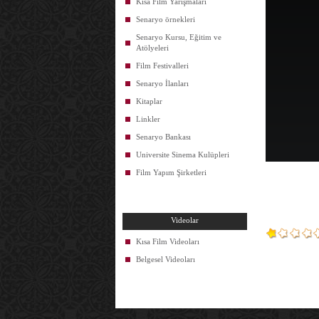
Kısa Film Yarışmaları
Senaryo örnekleri
Senaryo Kursu, Eğitim ve
Atölyeleri
Film Festivalleri
Senaryo İlanları
Kitaplar
Linkler
Senaryo Bankası
Universite Sinema Kulüpleri
Film Yapım Şirketleri
Videolar
Kısa Film Videoları
Belgesel Videoları