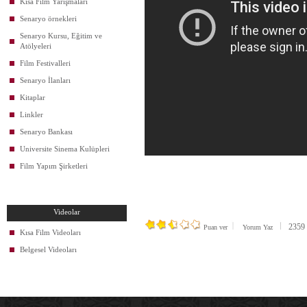
Kısa Film Yarışmaları
Senaryo örnekleri
Senaryo Kursu, Eğitim ve
Atölyeleri
Film Festivalleri
Senaryo İlanları
Kitaplar
Linkler
Senaryo Bankası
Universite Sinema Kulüpleri
Film Yapım Şirketleri
Videolar
2359 k
Puan ver
Yorum Yaz
Kısa Film Videoları
Belgesel Videoları