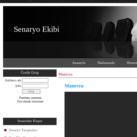
Senaryo Ekibi
Anasayfa
Hakkımızda
Hizmet
Üyelik Girişi
Manevra
Kullanıcı adı
Manevra
Şifre
Parolamı unuttum
Üye olmak istiyorum
Senaristler Köşesi
Senaryo Yarışmaları