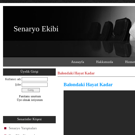
Senaryo Ekibi
Anasayfa
Hakkımızda
Hizmet
Üyelik Girişi
Balondaki Hayat Kadar
Kullanıcı adı
Balondaki Hayat Kadar
Şifre
Parolamı unuttum
Üye olmak istiyorum
Senaristler Köşesi
Senaryo Yarışmaları