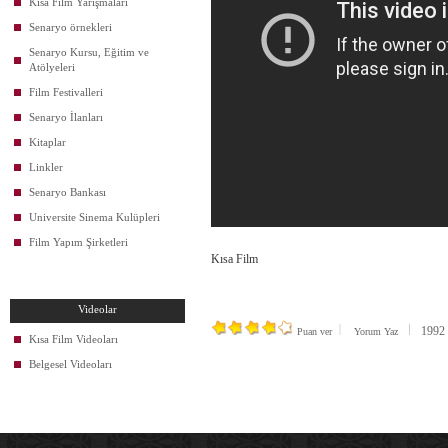
Kısa Film Yarışmaları
Senaryo örnekleri
Senaryo Kursu, Eğitim ve
Atölyeleri
Film Festivalleri
Senaryo İlanları
Kitaplar
Linkler
Senaryo Bankası
Universite Sinema Kulüpleri
Film Yapım Şirketleri
Kısa Film
Videolar
1992 k
Puan ver
Yorum Yaz
Kısa Film Videoları
Belgesel Videoları