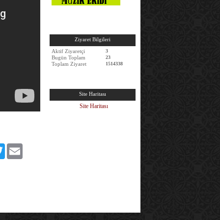
Ziyaret Bilgileri
Aktif Ziyaretçi
3
Bugün Toplam
23
Toplam Ziyaret
1514338
Site Haritası
Site Haritası
book
Twitter
Email
edIn