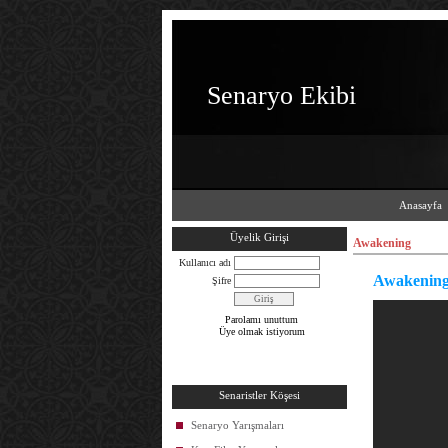
Senaryo Ekibi
Anasayfa
Üyelik Girişi
Awakening
Kullanıcı adı
Awakenin
Şifre
Parolamı unuttum
Üye olmak istiyorum
Senaristler Köşesi
Senaryo Yarışmaları