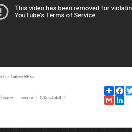
 Film- İngilizce Altyazılı
Paylaş
Face
1985 kişi izledi
Gmail
Link
Puan ver
Yorum Yaz