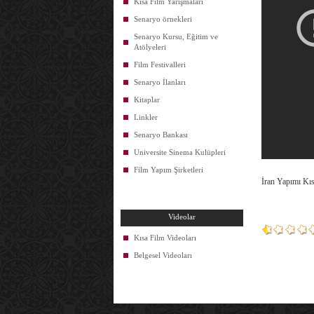
Kısa Film Yarışmaları
Senaryo örnekleri
Senaryo Kursu, Eğitim ve
Atölyeleri
Film Festivalleri
Senaryo İlanları
Kitaplar
Linkler
Senaryo Bankası
Universite Sinema Kulüpleri
Film Yapım Şirketleri
İran Yapımı Kısa
Videolar
Kısa Film Videoları
Belgesel Videoları