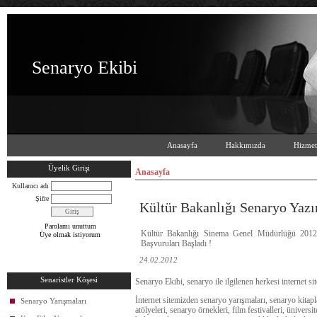
Senaryo Ekibi
Anasayfa
Hakkımızda
Hizmet
Üyelik Girişi
Anasayfa
Kullanıcı adı
Şifre
Kültür Bakanlığı Senaryo Yazı
Parolamı unuttum
Kültür Bakanlığı Sinema Genel Müdürlüğü 2012
Üye olmak istiyorum
Başvuruları Başladı !
24.02.2012
Senaristler Köşesi
Senaryo Ekibi, senaryo ile ilgilenen herkesi internet s
İnternet sitemizden senaryo yarışmaları, senaryo kitapl
Senaryo Yarışmaları
atölyeleri, senaryo örnekleri, film festivalleri, üniversi