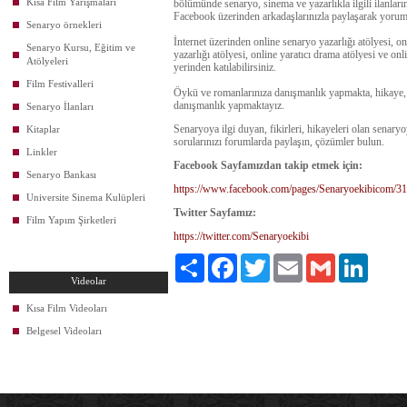
Kısa Film Yarışmaları
bölümünde senaryo, sinema ve yazarlıkla ilgili ilanlar
Facebook üzerinden arkadaşlarınızla paylaşarak yorum y
Senaryo örnekleri
İnternet üzerinden online senaryo yazarlığı atölyesi, on
Senaryo Kursu, Eğitim ve
yazarlığı atölyesi, online yaratıcı drama atölyesi ve on
Atölyeleri
yerinden katılabilirsiniz.
Film Festivalleri
Öykü ve romanlarınıza danışmanlık yapmakta, hikaye, 
danışmanlık yapmaktayız.
Senaryo İlanları
Senaryoya ilgi duyan, fikirleri, hikayeleri olan senary
Kitaplar
sorularınızı forumlarda paylaşın, çözümler bulun.
Linkler
Facebook Sayfamızdan takip etmek için:
Senaryo Bankası
https://www.facebook.com/pages/Senaryoekibicom/
Universite Sinema Kulüpleri
Twitter Sayfamız:
Film Yapım Şirketleri
https://twitter.com/Senaryoekibi
Paylaş
Facebook
Twitter
Email
Gmail
LinkedIn
Videolar
Kısa Film Videoları
Belgesel Videoları