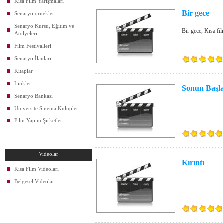
Kısa Film Yarışmaları
Bir gece
Senaryo örnekleri
Senaryo Kursu, Eğitim ve
Bir gece, Kısa fi
Atölyeleri
Film Festivalleri
Senaryo İlanları
Kitaplar
Linkler
Sonun Başla
Senaryo Bankası
Universite Sinema Kulüpleri
Film Yapım Şirketleri
Videolar
Kırıntı
Kısa Film Videoları
Belgesel Videoları