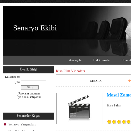
Senaryo Ekibi
Anasayfa
Hakkımızda
Hizmet
Üyelik Girişi
Kısa Film Videoları
Kullanıcı adı
SIRALA:
Şifre
Parolamı unuttum
Masal Zama
Üye olmak istiyorum
Kısa Film
Senaristler Köşesi
Senaryo Yarışmaları